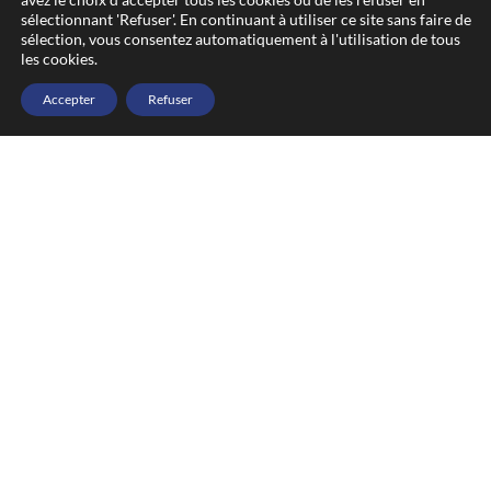
sélectionnant 'Refuser'. En continuant à utiliser ce site sans faire de
sélection, vous consentez automatiquement à l'utilisation de tous
les cookies.
Accepter
Refuser